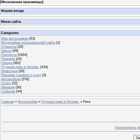
[
Московские красавицы
]
Форма входа
Меню сайта
Categories
Мои фотографии
[53]
Фотографии пользователей сайта
[1]
Открытки
[26]
Цветы
[49]
Портреты
[1654]
Природа
[24]
Города
[362]
Путешествие в Латвию.
[434]
Животные
[26]
Реклама товаров и услуг
[3]
Автомобили
[376]
Спорт
[32]
Авиация
[30]
События
[44]
Главная
»
Фотоальбом
»
Путешествие в Латвию.
» Рига
Просмотреть ф