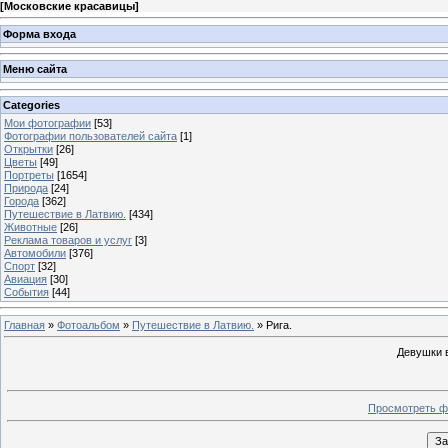
[
Московские красавицы
]
Форма входа
Меню сайта
Categories
Мои фотографии
[53]
Фотографии пользователей сайта
[1]
Открытки
[26]
Цветы
[49]
Портреты
[1654]
Природа
[24]
Города
[362]
Путешествие в Латвию.
[434]
Животные
[26]
Реклама товаров и услуг
[3]
Автомобили
[376]
Спорт
[32]
Авиация
[30]
События
[44]
Главная
»
Фотоальбом
»
Путешествие в Латвию.
» Рига.
Девушки 
Просмотреть ф