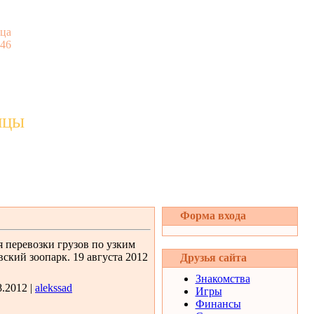
ца
:46
ицы
Форма входа
 перевозки грузов по узким
вский зоопарк. 19 августа 2012
Друзья сайта
Знакомства
8.2012 |
alekssad
Игры
Финансы