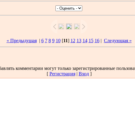
« Предыдущая
|
6
7
8
9
10
[
11
]
12
13
14
15
16
|
Следующая »
авлять комментарии могут только зарегистрированные пользова
[
Регистрация
|
Вход
]