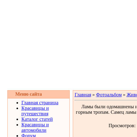
Меню сайта
Главная
»
Фотоальбом
»
Жив
Главная страница
Ламы были одомашнены инд
Красавицы и
горным тропам. Самец ламы с
путешествия
Каталог статей
Красавицы и
Просмотров: 1
автомобили
Форум