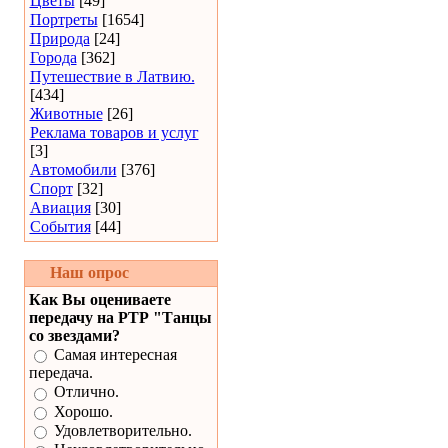
Цветы
[49]
Портреты
[1654]
Природа
[24]
Города
[362]
Путешествие в Латвию.
[434]
Животные
[26]
Реклама товаров и услуг
[3]
Автомобили
[376]
Спорт
[32]
Авиация
[30]
События
[44]
Наш опрос
Как Вы оцениваете
передачу на РТР "Танцы
со звездами?
Самая интересная
передача.
Отлично.
Хорошо.
Удовлетворительно.