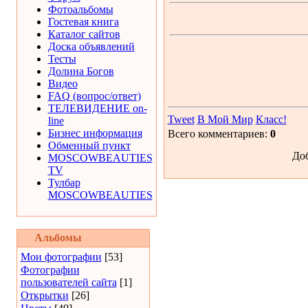
Фотоальбомы
Гостевая книга
Каталог сайтов
Доска объявлений
Тесты
Долина Богов
Видео
FAQ (вопрос/ответ)
ТЕЛЕВИДЕНИЕ on-
Tweet
В Мой Мир
Класс!
line
Бизнес информация
Всего комментариев:
0
Обменный пункт
Доб
MOSCOWBEAUTIES
TV
Тулбар
MOSCOWBEAUTIES
Альбомы
Мои фотографии
[53]
Фотографии
пользователей сайта
[1]
Открытки
[26]