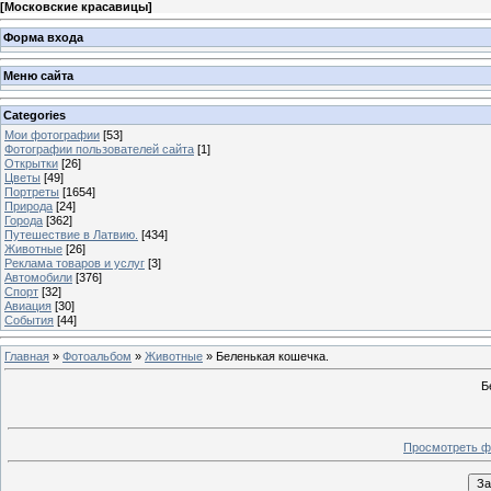
[
Московские красавицы
]
Форма входа
Меню сайта
Categories
Мои фотографии
[53]
Фотографии пользователей сайта
[1]
Открытки
[26]
Цветы
[49]
Портреты
[1654]
Природа
[24]
Города
[362]
Путешествие в Латвию.
[434]
Животные
[26]
Реклама товаров и услуг
[3]
Автомобили
[376]
Спорт
[32]
Авиация
[30]
События
[44]
Главная
»
Фотоальбом
»
Животные
» Беленькая кошечка.
Б
Просмотреть ф