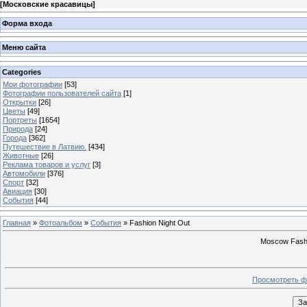
[
Московские красавицы
]
Форма входа
Меню сайта
Categories
Мои фотографии
[53]
Фотографии пользователей сайта
[1]
Открытки
[26]
Цветы
[49]
Портреты
[1654]
Природа
[24]
Города
[362]
Путешествие в Латвию.
[434]
Животные
[26]
Реклама товаров и услуг
[3]
Автомобили
[376]
Спорт
[32]
Авиация
[30]
События
[44]
Главная
»
Фотоальбом
»
События
» Fashion Night Out
Moscow Fashi
Просмотреть ф