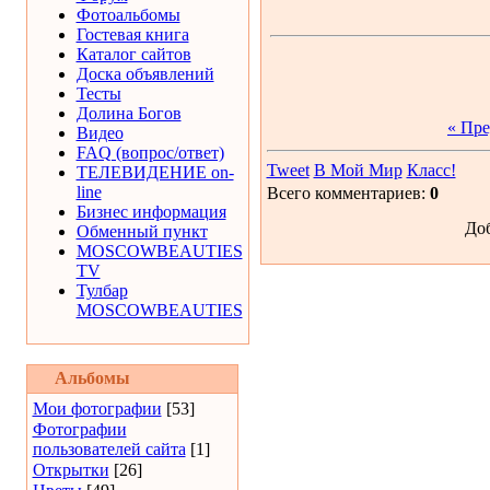
Фотоальбомы
Гостевая книга
Каталог сайтов
Доска объявлений
Тесты
Долина Богов
« Пр
Видео
FAQ (вопрос/ответ)
Tweet
В Мой Мир
Класс!
ТЕЛЕВИДЕНИЕ on-
line
Всего комментариев:
0
Бизнес информация
Доб
Обменный пункт
MOSCOWBEAUTIES
TV
Тулбар
MOSCOWBEAUTIES
Альбомы
Мои фотографии
[53]
Фотографии
пользователей сайта
[1]
Открытки
[26]