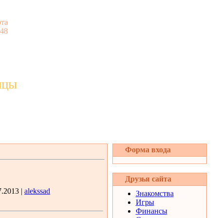
та
:48
ицы
Форма входа
Друзья сайта
7.2013 |
alekssad
Знакомства
Игры
Финансы