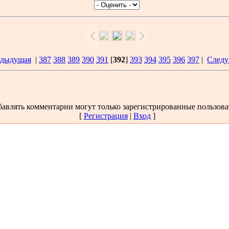
едыдущая
|
387
388
389
390
391
[
392
]
393
394
395
396
397
|
Следу
авлять комментарии могут только зарегистрированные пользова
[
Регистрация
|
Вход
]