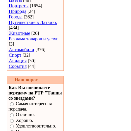
Цветы
[49]
Портреты
[1654]
Природа
[24]
Города
[362]
Путешествие в Латвию.
[434]
Животные
[26]
Реклама товаров и услуг
[3]
Автомобили
[376]
Спорт
[32]
Авиация
[30]
События
[44]
Наш опрос
Как Вы оцениваете
передачу на РТР "Танцы
со звездами?
Самая интересная
передача.
Отлично.
Хорошо.
Удовлетворительно.