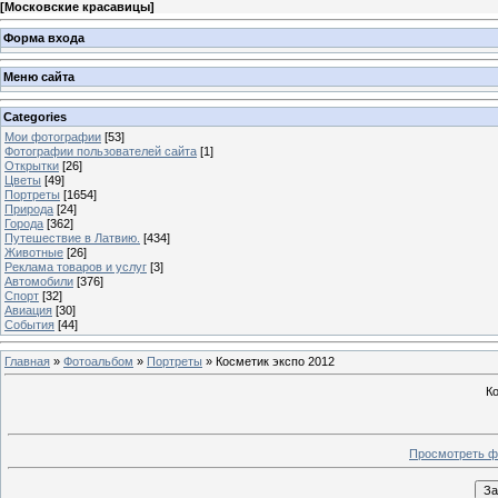
[
Московские красавицы
]
Форма входа
Меню сайта
Categories
Мои фотографии
[53]
Фотографии пользователей сайта
[1]
Открытки
[26]
Цветы
[49]
Портреты
[1654]
Природа
[24]
Города
[362]
Путешествие в Латвию.
[434]
Животные
[26]
Реклама товаров и услуг
[3]
Автомобили
[376]
Спорт
[32]
Авиация
[30]
События
[44]
Главная
»
Фотоальбом
»
Портреты
» Косметик экспо 2012
Ко
Просмотреть ф