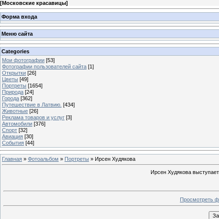
[
Московские красавицы
]
Форма входа
Меню сайта
Categories
Мои фотографии
[53]
Фотографии пользователей сайта
[1]
Открытки
[26]
Цветы
[49]
Портреты
[1654]
Природа
[24]
Города
[362]
Путешествие в Латвию.
[434]
Животные
[26]
Реклама товаров и услуг
[3]
Автомобили
[376]
Спорт
[32]
Авиация
[30]
События
[44]
Главная
»
Фотоальбом
»
Портреты
» Ирсен Худякова
Ирсен Худякова выступает 
Просмотреть ф