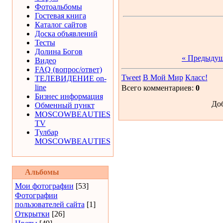
Фотоальбомы
Гостевая книга
Каталог сайтов
Доска объявлений
Тесты
Долина Богов
« Предыду
Видео
FAQ (вопрос/ответ)
Tweet
В Мой Мир
Класс!
ТЕЛЕВИДЕНИЕ on-
line
Всего комментариев:
0
Бизнес информация
Доб
Обменный пункт
MOSCOWBEAUTIES
TV
Тулбар
MOSCOWBEAUTIES
Альбомы
Мои фотографии
[53]
Фотографии
пользователей сайта
[1]
Открытки
[26]