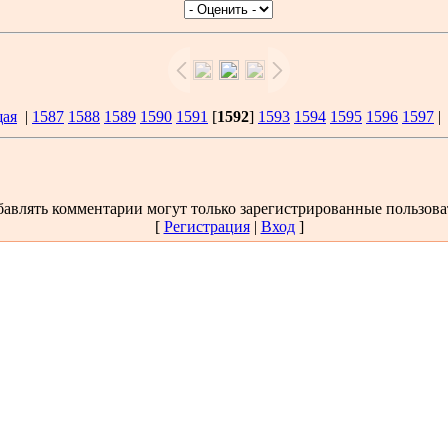
щая
|
1587
1588
1589
1590
1591
[
1592
]
1593
1594
1595
1596
1597
авлять комментарии могут только зарегистрированные пользова
[
Регистрация
|
Вход
]