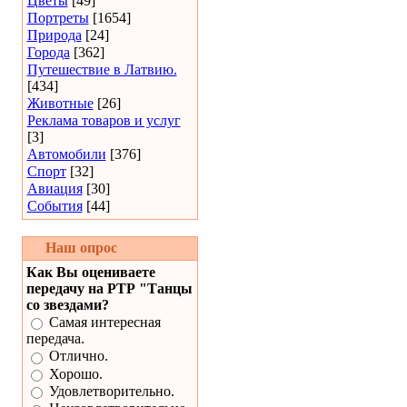
Цветы
[49]
Портреты
[1654]
Природа
[24]
Города
[362]
Путешествие в Латвию.
[434]
Животные
[26]
Реклама товаров и услуг
[3]
Автомобили
[376]
Спорт
[32]
Авиация
[30]
События
[44]
Наш опрос
Как Вы оцениваете
передачу на РТР "Танцы
со звездами?
Самая интересная
передача.
Отлично.
Хорошо.
Удовлетворительно.