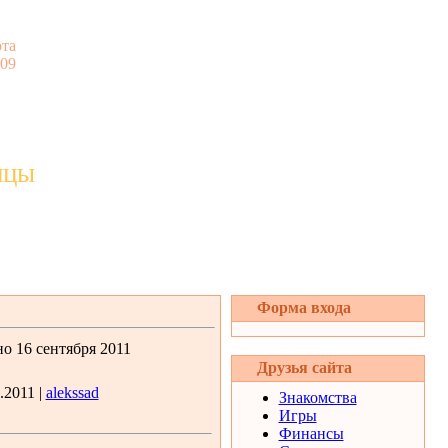
та
:09
ицы
Форма входа
о 16 сентября 2011
Друзья сайта
.2011 |
alekssad
Знакомства
Игры
Финансы