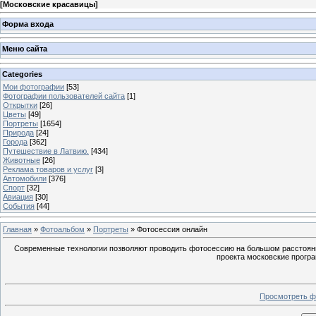
[
Московские красавицы
]
Форма входа
Меню сайта
Categories
Мои фотографии
[53]
Фотографии пользователей сайта
[1]
Открытки
[26]
Цветы
[49]
Портреты
[1654]
Природа
[24]
Города
[362]
Путешествие в Латвию.
[434]
Животные
[26]
Реклама товаров и услуг
[3]
Автомобили
[376]
Спорт
[32]
Авиация
[30]
События
[44]
Главная
»
Фотоальбом
»
Портреты
» Фотосессия онлайн
Современные технологии позволяют проводить фотосессию на большом расстояни
проекта московские прогр
Просмотреть ф