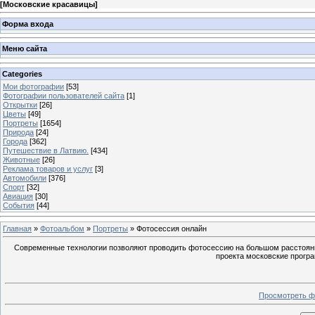
[
Московские красавицы
]
Форма входа
Меню сайта
Categories
Мои фотографии
[53]
Фотографии пользователей сайта
[1]
Открытки
[26]
Цветы
[49]
Портреты
[1654]
Природа
[24]
Города
[362]
Путешествие в Латвию.
[434]
Животные
[26]
Реклама товаров и услуг
[3]
Автомобили
[376]
Спорт
[32]
Авиация
[30]
События
[44]
Главная
»
Фотоальбом
»
Портреты
» Фотосессия онлайн
Современные технологии позволяют проводить фотосессию на большом расстояни
проекта московские прогр
Просмотреть ф