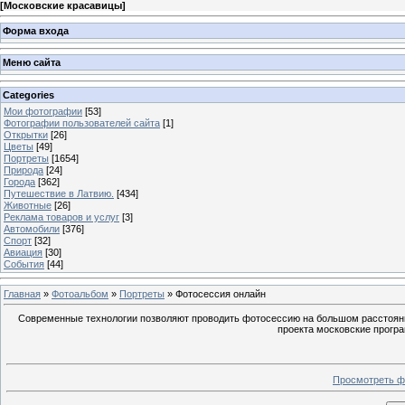
[
Московские красавицы
]
Форма входа
Меню сайта
Categories
Мои фотографии
[53]
Фотографии пользователей сайта
[1]
Открытки
[26]
Цветы
[49]
Портреты
[1654]
Природа
[24]
Города
[362]
Путешествие в Латвию.
[434]
Животные
[26]
Реклама товаров и услуг
[3]
Автомобили
[376]
Спорт
[32]
Авиация
[30]
События
[44]
Главная
»
Фотоальбом
»
Портреты
» Фотосессия онлайн
Современные технологии позволяют проводить фотосессию на большом расстояни
проекта московские прогр
Просмотреть ф