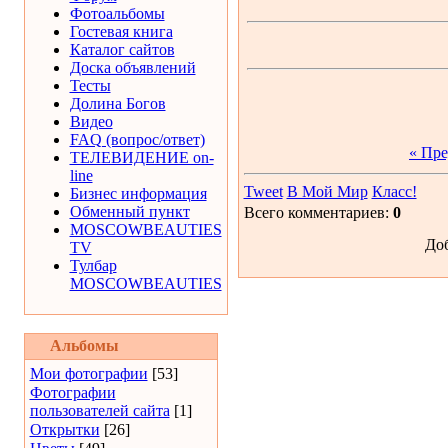
Фотоальбомы
Гостевая книга
Каталог сайтов
Доска объявлений
Тесты
Долина Богов
Видео
FAQ (вопрос/ответ)
« Пр
ТЕЛЕВИДЕНИЕ on-
line
Tweet
В Мой Мир
Класс!
Бизнес информация
Обменный пункт
Всего комментариев:
0
MOSCOWBEAUTIES
Доб
TV
Тулбар
MOSCOWBEAUTIES
Альбомы
Мои фотографии
[53]
Фотографии
пользователей сайта
[1]
Открытки
[26]