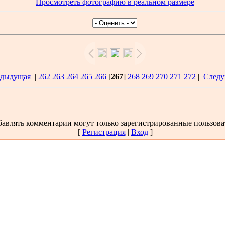
Просмотреть фотографию в реальном размере
едыдущая
|
262
263
264
265
266
[
267
]
268
269
270
271
272
|
Следу
авлять комментарии могут только зарегистрированные пользова
[
Регистрация
|
Вход
]