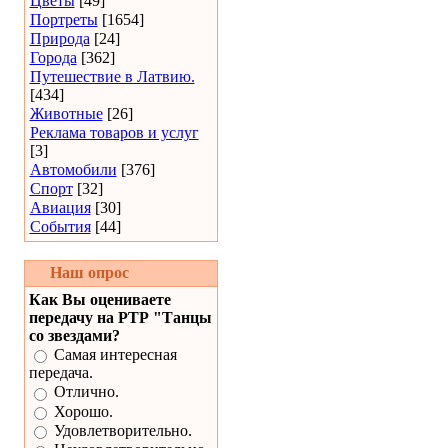
Цветы
[49]
Портреты
[1654]
Природа
[24]
Города
[362]
Путешествие в Латвию.
[434]
Животные
[26]
Реклама товаров и услуг
[3]
Автомобили
[376]
Спорт
[32]
Авиация
[30]
События
[44]
Наш опрос
Как Вы оцениваете
передачу на РТР "Танцы
со звездами?
Самая интересная
передача.
Отлично.
Хорошо.
Удовлетворительно.