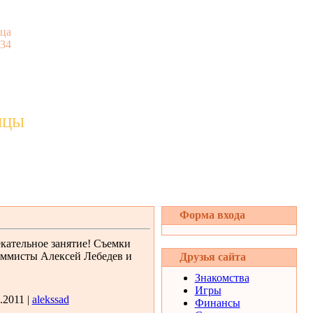
ца
:34
ицы
Форма входа
кательное занятие! Съемки
аммисты Алексей Лебедев и
Друзья сайта
Знакомства
Игры
.2011 |
alekssad
Финансы