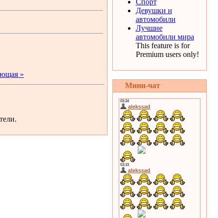
Спорт
Девушки и
автомобили
Лучшие
автомобили мира
This feature is for
Premium users only!
ющая »
Мини-чат
тели.