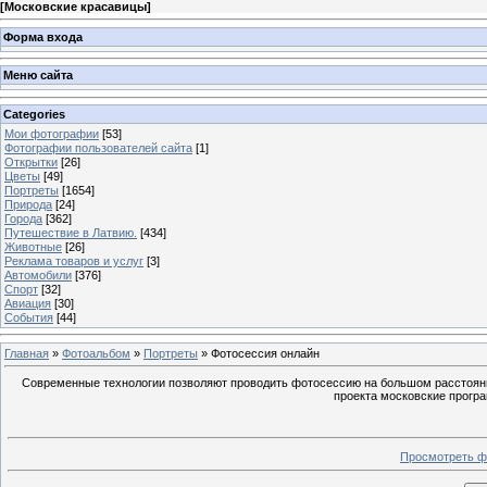
[
Московские красавицы
]
Форма входа
Меню сайта
Categories
Мои фотографии
[53]
Фотографии пользователей сайта
[1]
Открытки
[26]
Цветы
[49]
Портреты
[1654]
Природа
[24]
Города
[362]
Путешествие в Латвию.
[434]
Животные
[26]
Реклама товаров и услуг
[3]
Автомобили
[376]
Спорт
[32]
Авиация
[30]
События
[44]
Главная
»
Фотоальбом
»
Портреты
» Фотосессия онлайн
Современные технологии позволяют проводить фотосессию на большом расстояни
проекта московские прогр
Просмотреть ф