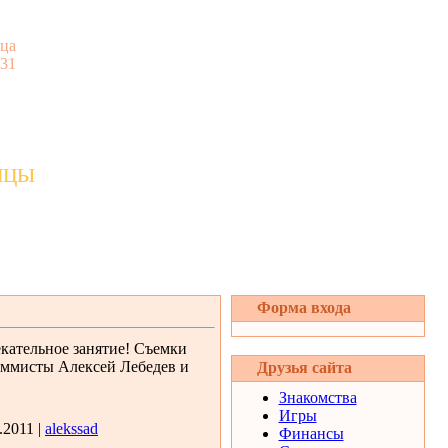
ца
:31
ицы
Форма входа
кательное занятие! Съемки
аммисты Алексей Лебедев и
Друзья сайта
Знакомства
Игры
.2011 |
alekssad
Финансы