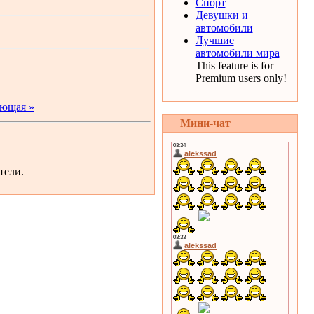
Спорт
Девушки и
автомобили
Лучшие
автомобили мира
This feature is for
Premium users only!
ющая »
Мини-чат
тели.