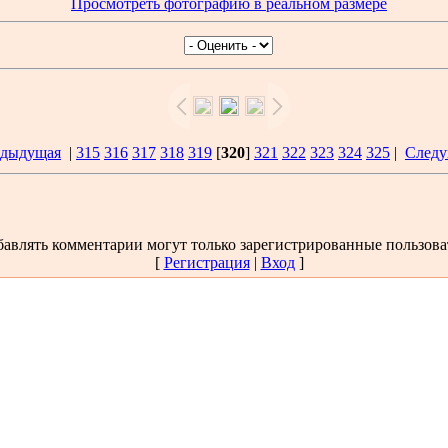
Просмотреть фотографию в реальном размере
едыдущая
|
315
316
317
318
319
[
320
]
321
322
323
324
325
|
Следу
авлять комментарии могут только зарегистрированные пользова
[
Регистрация
|
Вход
]