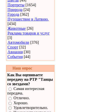
Цветы
[49]
Портреты
[1654]
Природа
[24]
Города
[362]
Путешествие в Латвию.
[434]
Животные
[26]
Реклама товаров и услуг
[3]
Автомобили
[376]
Спорт
[32]
Авиация
[30]
События
[44]
Наш опрос
Как Вы оцениваете
передачу на РТР "Танцы
со звездами?
Самая интересная
передача.
Отлично.
Хорошо.
Удовлетворительно.