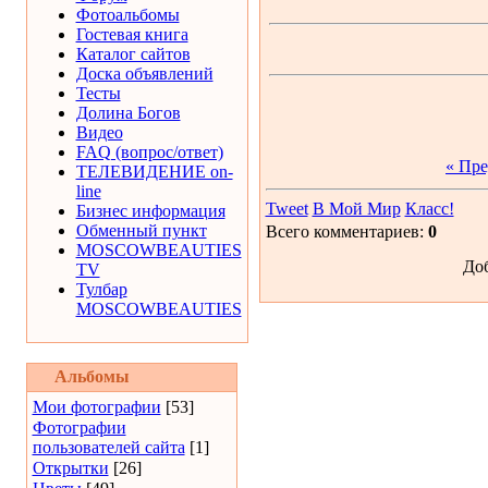
Фотоальбомы
Гостевая книга
Каталог сайтов
Доска объявлений
Тесты
Долина Богов
Видео
FAQ (вопрос/ответ)
« Пр
ТЕЛЕВИДЕНИЕ on-
line
Tweet
В Мой Мир
Класс!
Бизнес информация
Обменный пункт
Всего комментариев:
0
MOSCOWBEAUTIES
Доб
TV
Тулбар
MOSCOWBEAUTIES
Альбомы
Мои фотографии
[53]
Фотографии
пользователей сайта
[1]
Открытки
[26]