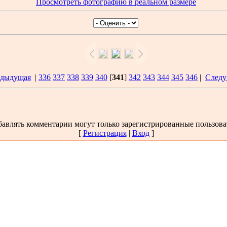
Просмотреть фотографию в реальном размере
едыдущая
|
336
337
338
339
340
[
341
]
342
343
344
345
346
|
Следу
авлять комментарии могут только зарегистрированные пользова
[
Регистрация
|
Вход
]