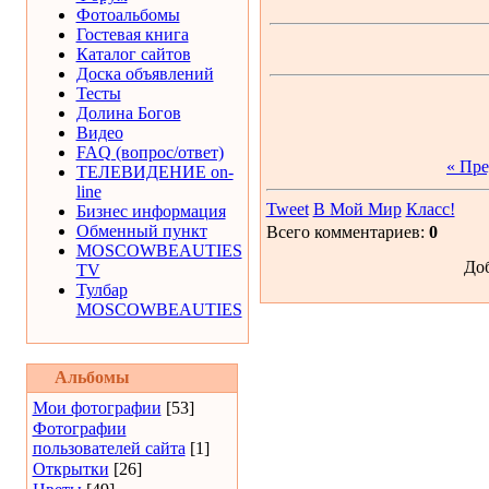
Фотоальбомы
Гостевая книга
Каталог сайтов
Доска объявлений
Тесты
Долина Богов
Видео
FAQ (вопрос/ответ)
« Пр
ТЕЛЕВИДЕНИЕ on-
line
Tweet
В Мой Мир
Класс!
Бизнес информация
Обменный пункт
Всего комментариев:
0
MOSCOWBEAUTIES
Доб
TV
Тулбар
MOSCOWBEAUTIES
Альбомы
Мои фотографии
[53]
Фотографии
пользователей сайта
[1]
Открытки
[26]