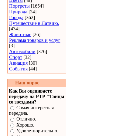
Цветы
[49]
Портреты
[1654]
Природа
[24]
Города
[362]
Путешествие в Латвию.
[434]
Животные
[26]
Реклама товаров и услуг
[3]
Автомобили
[376]
Спорт
[32]
Авиация
[30]
События
[44]
Наш опрос
Как Вы оцениваете
передачу на РТР "Танцы
со звездами?
Самая интересная
передача.
Отлично.
Хорошо.
Удовлетворительно.