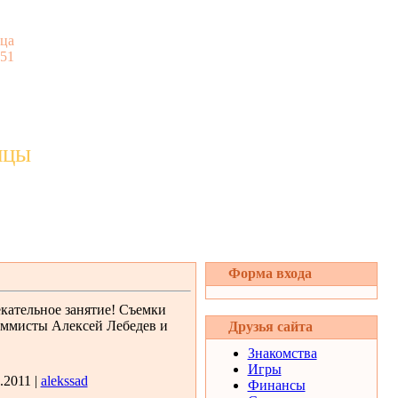
ца
:51
ицы
Форма входа
кательное занятие! Съемки
аммисты Алексей Лебедев и
Друзья сайта
Знакомства
Игры
.2011 |
alekssad
Финансы