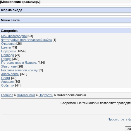
[
Московские красавицы
]
Форма входа
Меню сайта
Categories
Мои фотографии
[53]
Фотографии пользователей сайта
[1]
Открытки
[26]
Цветы
[49]
Портреты
[1654]
Природа
[24]
Города
[362]
Путешествие в Латвию.
[434]
Животные
[26]
Реклама товаров и услуг
[3]
Автомобили
[376]
Спорт
[32]
Авиация
[30]
События
[44]
Главная
»
Фотоальбом
»
Портреты
» Фотосессия онлайн
Современные технологии позволяют проводить
Просмотреть ф