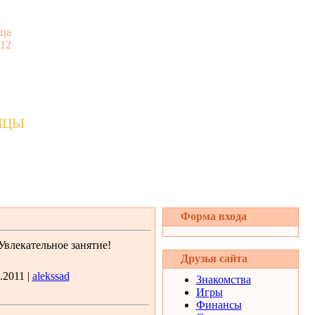
ца
:12
ицы
Форма входа
влекательное занятие!
Друзья сайта
.2011 |
alekssad
Знакомства
Игры
Финансы