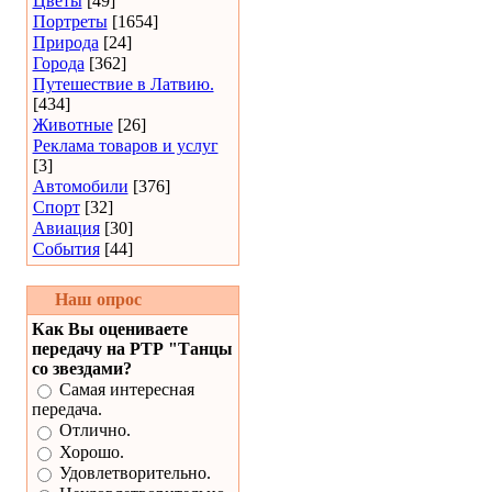
Цветы
[49]
Портреты
[1654]
Природа
[24]
Города
[362]
Путешествие в Латвию.
[434]
Животные
[26]
Реклама товаров и услуг
[3]
Автомобили
[376]
Спорт
[32]
Авиация
[30]
События
[44]
Наш опрос
Как Вы оцениваете
передачу на РТР "Танцы
со звездами?
Самая интересная
передача.
Отлично.
Хорошо.
Удовлетворительно.