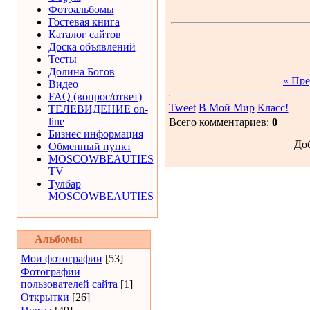
Фотоальбомы
Гостевая книга
Каталог сайтов
Доска объявлений
Тесты
Долина Богов
« Пр
Видео
FAQ (вопрос/ответ)
Tweet
В Мой Мир
Класс!
ТЕЛЕВИДЕНИЕ on-
line
Всего комментариев:
0
Бизнес информация
Доб
Обменный пункт
MOSCOWBEAUTIES
TV
Тулбар
MOSCOWBEAUTIES
Альбомы
Мои фотографии
[53]
Фотографии
пользователей сайта
[1]
Открытки
[26]