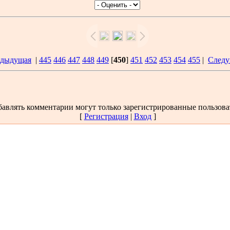
едыдущая
|
445
446
447
448
449
[
450
]
451
452
453
454
455
|
Следу
авлять комментарии могут только зарегистрированные пользова
[
Регистрация
|
Вход
]