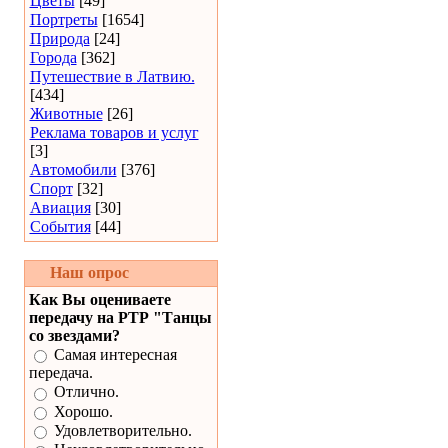
Цветы
[49]
Портреты
[1654]
Природа
[24]
Города
[362]
Путешествие в Латвию.
[434]
Животные
[26]
Реклама товаров и услуг
[3]
Автомобили
[376]
Спорт
[32]
Авиация
[30]
События
[44]
Наш опрос
Как Вы оцениваете
передачу на РТР "Танцы
со звездами?
Самая интересная
передача.
Отлично.
Хорошо.
Удовлетворительно.