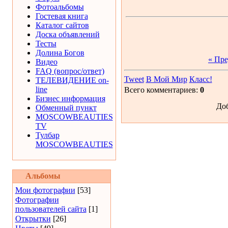
Фотоальбомы
Гостевая книга
Каталог сайтов
Доска объявлений
Тесты
Долина Богов
« Пр
Видео
FAQ (вопрос/ответ)
Tweet
В Мой Мир
Класс!
ТЕЛЕВИДЕНИЕ on-
line
Всего комментариев:
0
Бизнес информация
Доб
Обменный пункт
MOSCOWBEAUTIES
TV
Тулбар
MOSCOWBEAUTIES
Альбомы
Мои фотографии
[53]
Фотографии
пользователей сайта
[1]
Открытки
[26]