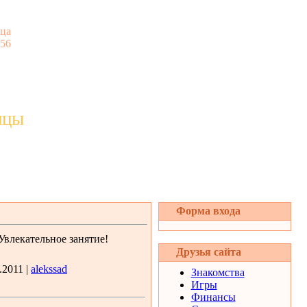
ца
:56
ицы
Форма входа
влекательное занятие!
Друзья сайта
.2011 |
alekssad
Знакомства
Игры
Финансы