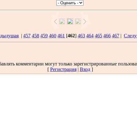
едыдущая
|
457
458
459
460
461
[
462
]
463
464
465
466
467
|
Следу
авлять комментарии могут только зарегистрированные пользова
[
Регистрация
|
Вход
]