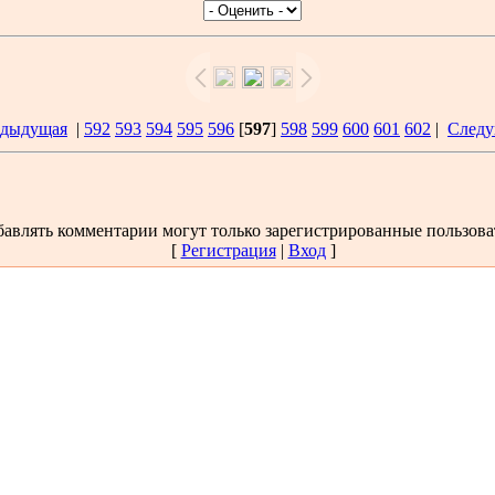
едыдущая
|
592
593
594
595
596
[
597
]
598
599
600
601
602
|
Следу
авлять комментарии могут только зарегистрированные пользова
[
Регистрация
|
Вход
]