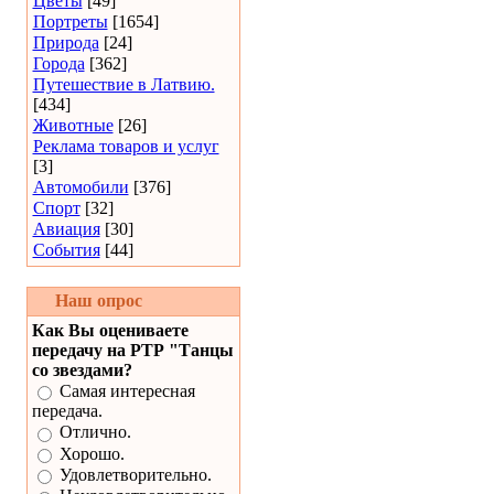
Цветы
[49]
Портреты
[1654]
Природа
[24]
Города
[362]
Путешествие в Латвию.
[434]
Животные
[26]
Реклама товаров и услуг
[3]
Автомобили
[376]
Спорт
[32]
Авиация
[30]
События
[44]
Наш опрос
Как Вы оцениваете
передачу на РТР "Танцы
со звездами?
Самая интересная
передача.
Отлично.
Хорошо.
Удовлетворительно.