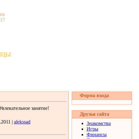
ик
:17
ицы
Форма входа
влекательное занятие!
Друзья сайта
.2011 |
alekssad
Знакомства
Игры
Финансы