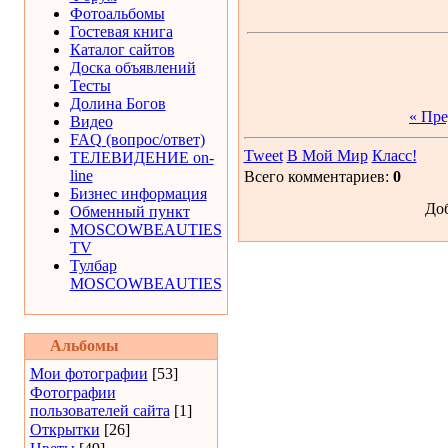
Фотоальбомы
Гостевая книга
Каталог сайтов
Доска объявлений
Тесты
Долина Богов
« Пр
Видео
FAQ (вопрос/ответ)
Tweet
В Мой Мир
Класс!
ТЕЛЕВИДЕНИЕ on-
line
Всего комментариев:
0
Бизнес информация
Доб
Обменный пункт
MOSCOWBEAUTIES
TV
Тулбар
MOSCOWBEAUTIES
Альбомы
Мои фотографии
[53]
Фотографии
пользователей сайта
[1]
Открытки
[26]