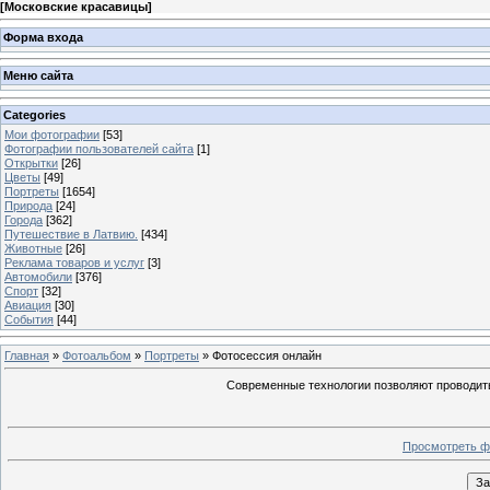
[
Московские красавицы
]
Форма входа
Меню сайта
Categories
Мои фотографии
[53]
Фотографии пользователей сайта
[1]
Открытки
[26]
Цветы
[49]
Портреты
[1654]
Природа
[24]
Города
[362]
Путешествие в Латвию.
[434]
Животные
[26]
Реклама товаров и услуг
[3]
Автомобили
[376]
Спорт
[32]
Авиация
[30]
События
[44]
Главная
»
Фотоальбом
»
Портреты
» Фотосессия онлайн
Современные технологии позволяют проводить
Просмотреть ф