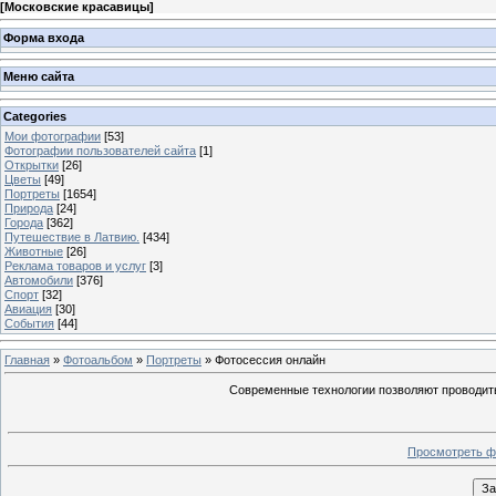
[
Московские красавицы
]
Форма входа
Меню сайта
Categories
Мои фотографии
[53]
Фотографии пользователей сайта
[1]
Открытки
[26]
Цветы
[49]
Портреты
[1654]
Природа
[24]
Города
[362]
Путешествие в Латвию.
[434]
Животные
[26]
Реклама товаров и услуг
[3]
Автомобили
[376]
Спорт
[32]
Авиация
[30]
События
[44]
Главная
»
Фотоальбом
»
Портреты
» Фотосессия онлайн
Современные технологии позволяют проводить
Просмотреть ф