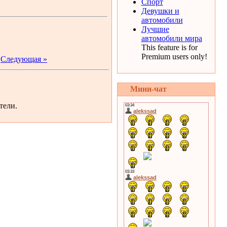
Спорт
Девушки и
автомобили
Лучшие
автомобили мира
This feature is for
Premium users only!
|
Следующая »
Мини-чат
тели.