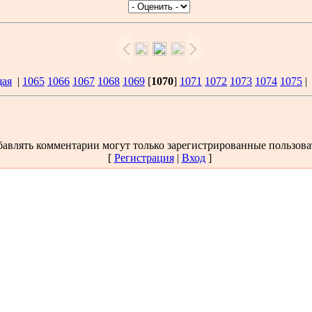
щая
|
1065
1066
1067
1068
1069
[
1070
]
1071
1072
1073
1074
1075
авлять комментарии могут только зарегистрированные пользова
[
Регистрация
|
Вход
]