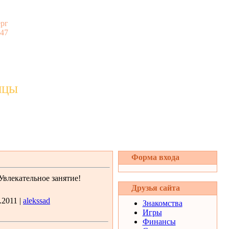
ерг
:47
ицы
Форма входа
влекательное занятие!
Друзья сайта
.2011 |
alekssad
Знакомства
Игры
Финансы