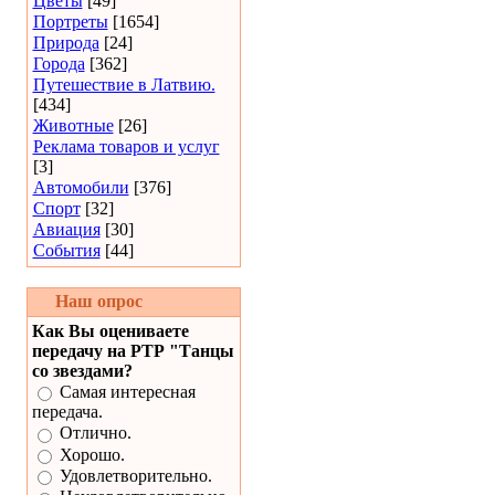
Цветы
[49]
Портреты
[1654]
Природа
[24]
Города
[362]
Путешествие в Латвию.
[434]
Животные
[26]
Реклама товаров и услуг
[3]
Автомобили
[376]
Спорт
[32]
Авиация
[30]
События
[44]
Наш опрос
Как Вы оцениваете
передачу на РТР "Танцы
со звездами?
Самая интересная
передача.
Отлично.
Хорошо.
Удовлетворительно.