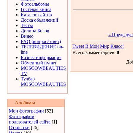
Фотоальбомы
Гостевая книга
Каталог сайтов
Доска объявлений
Тесты
Долина Богов
« Предыду
Видео
FAQ (вопрос/ответ)
Tweet
В Мой Мир
Класс!
ТЕЛЕВИДЕНИЕ on-
line
Всего комментариев:
0
Бизнес информация
Доб
Обменный пункт
MOSCOWBEAUTIES
TV
Тулбар
MOSCOWBEAUTIES
Альбомы
Мои фотографии
[53]
Фотографии
пользователей сайта
[1]
Открытки
[26]