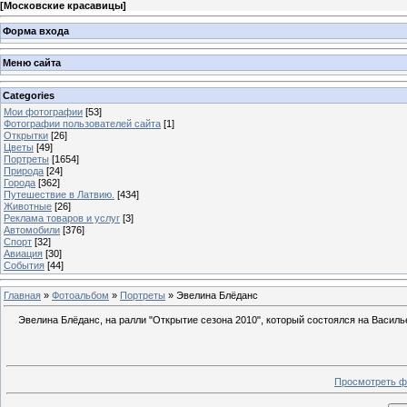
[
Московские красавицы
]
Форма входа
Меню сайта
Categories
Мои фотографии
[53]
Фотографии пользователей сайта
[1]
Открытки
[26]
Цветы
[49]
Портреты
[1654]
Природа
[24]
Города
[362]
Путешествие в Латвию.
[434]
Животные
[26]
Реклама товаров и услуг
[3]
Автомобили
[376]
Спорт
[32]
Авиация
[30]
События
[44]
Главная
»
Фотоальбом
»
Портреты
» Эвелина Блёданс
Эвелина Блёданс, на ралли "Открытие сезона 2010", который состоялся на Васил
Просмотреть ф