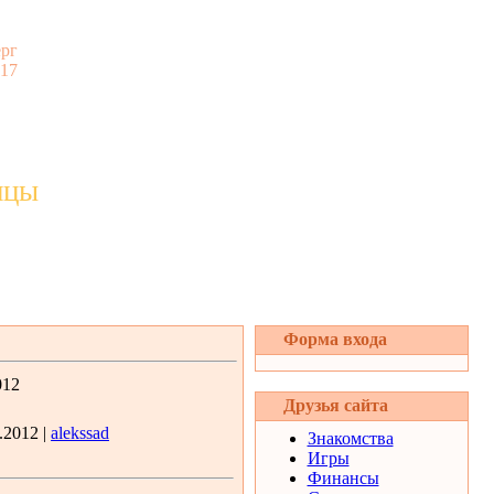
ерг
:17
ицы
Форма входа
012
Друзья сайта
.2012 |
alekssad
Знакомства
Игры
Финансы