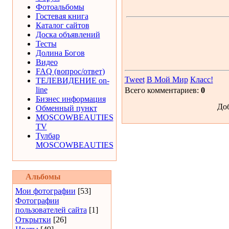
Фотоальбомы
Гостевая книга
Каталог сайтов
Доска объявлений
Тесты
Долина Богов
Видео
FAQ (вопрос/ответ)
Tweet
В Мой Мир
Класс!
ТЕЛЕВИДЕНИЕ on-
line
Всего комментариев:
0
Бизнес информация
Доб
Обменный пункт
MOSCOWBEAUTIES
TV
Тулбар
MOSCOWBEAUTIES
Альбомы
Мои фотографии
[53]
Фотографии
пользователей сайта
[1]
Открытки
[26]