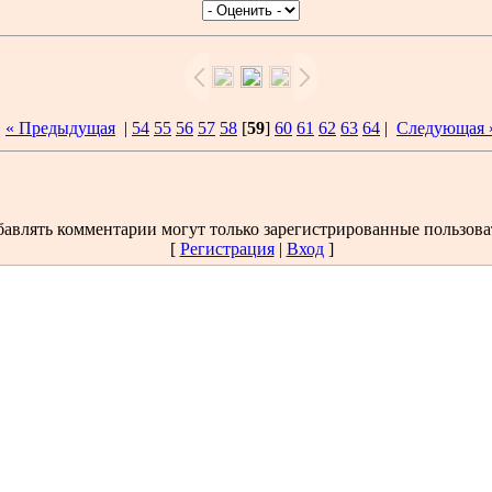
« Предыдущая
|
54
55
56
57
58
[
59
]
60
61
62
63
64
|
Следующая 
авлять комментарии могут только зарегистрированные пользова
[
Регистрация
|
Вход
]