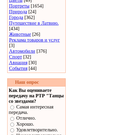
Цветы
[49]
Портреты
[1654]
Природа
[24]
Города
[362]
Путешествие в Латвию.
[434]
Животные
[26]
Реклама товаров и услуг
[3]
Автомобили
[376]
Спорт
[32]
Авиация
[30]
События
[44]
Наш опрос
Как Вы оцениваете
передачу на РТР "Танцы
со звездами?
Самая интересная
передача.
Отлично.
Хорошо.
Удовлетворительно.