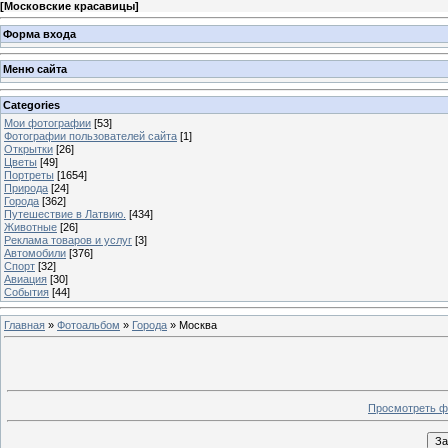
[
Московские красавицы
]
Форма входа
Меню сайта
Categories
Мои фотографии
[53]
Фотографии пользователей сайта
[1]
Открытки
[26]
Цветы
[49]
Портреты
[1654]
Природа
[24]
Города
[362]
Путешествие в Латвию.
[434]
Животные
[26]
Реклама товаров и услуг
[3]
Автомобили
[376]
Спорт
[32]
Авиация
[30]
События
[44]
Главная
»
Фотоальбом
»
Города
» Москва
Просмотреть ф