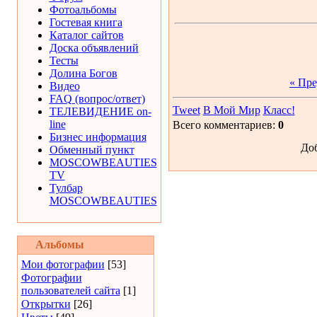
Фотоальбомы
Гостевая книга
Каталог сайтов
Доска объявлений
Тесты
Долина Богов
« Пр
Видео
FAQ (вопрос/ответ)
Tweet
В Мой Мир
Класс!
ТЕЛЕВИДЕНИЕ on-
line
Всего комментариев:
0
Бизнес информация
Доб
Обменный пункт
MOSCOWBEAUTIES
TV
Тулбар
MOSCOWBEAUTIES
Альбомы
Мои фотографии
[53]
Фотографии
пользователей сайта
[1]
Открытки
[26]