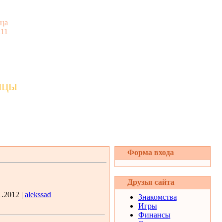
ца
:11
ицы
Форма входа
Друзья сайта
1.2012 |
alekssad
Знакомства
Игры
Финансы