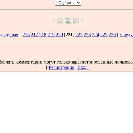
едыдущая
|
216
217
218
219
220
[
221
]
222
223
224
225
226
|
Следу
авлять комментарии могут только зарегистрированные пользова
[
Регистрация
|
Вход
]