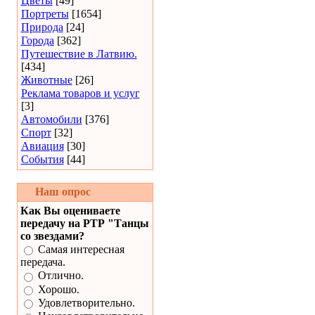
Цветы
[49]
Портреты
[1654]
Природа
[24]
Города
[362]
Путешествие в Латвию.
[434]
Животные
[26]
Реклама товаров и услуг
[3]
Автомобили
[376]
Спорт
[32]
Авиация
[30]
События
[44]
Наш опрос
Как Вы оцениваете
передачу на РТР "Танцы
со звездами?
Самая интересная
передача.
Отлично.
Хорошо.
Удовлетворительно.