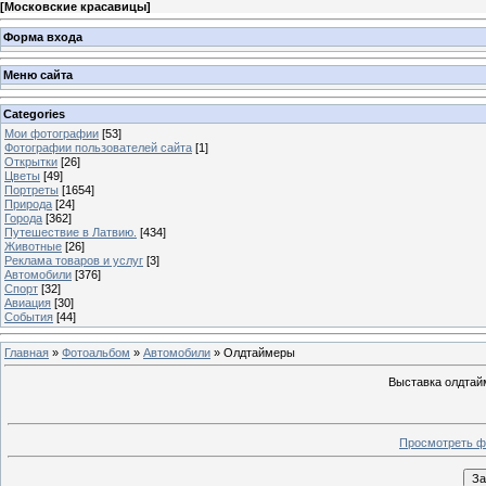
[
Московские красавицы
]
Форма входа
Меню сайта
Categories
Мои фотографии
[53]
Фотографии пользователей сайта
[1]
Открытки
[26]
Цветы
[49]
Портреты
[1654]
Природа
[24]
Города
[362]
Путешествие в Латвию.
[434]
Животные
[26]
Реклама товаров и услуг
[3]
Автомобили
[376]
Спорт
[32]
Авиация
[30]
События
[44]
Главная
»
Фотоальбом
»
Автомобили
» Олдтаймеры
Выставка олдтай
Просмотреть ф