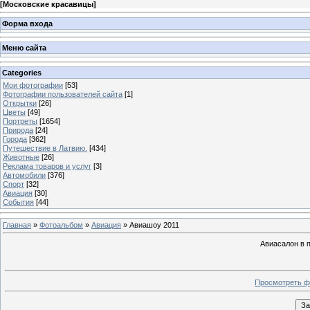
[
Московские красавицы
]
Форма входа
Меню сайта
Categories
Мои фотографии
[53]
Фотографии пользователей сайта
[1]
Открытки
[26]
Цветы
[49]
Портреты
[1654]
Природа
[24]
Города
[362]
Путешествие в Латвию.
[434]
Животные
[26]
Реклама товаров и услуг
[3]
Автомобили
[376]
Спорт
[32]
Авиация
[30]
События
[44]
Главная
»
Фотоальбом
»
Авиация
» Авиашоу 2011
Авиасалон в 
Просмотреть ф