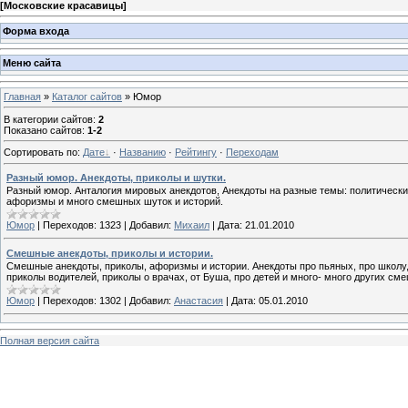
[
Московские красавицы
]
Форма входа
Меню сайта
Главная
»
Каталог сайтов
» Юмор
В категории сайтов
:
2
Показано сайтов
:
1-2
Сортировать по
:
Дате
·
Названию
·
Рейтингу
·
Переходам
Разный юмор. Анекдоты, приколы и шутки.
Разный юмор. Анталогия мировых анекдотов, Анекдоты на разные темы: политические,
афоризмы и много смешных шуток и историй.
Юмор
|
Переходов:
1323
|
Добавил:
Михаил
|
Дата:
21.01.2010
Смешные анекдоты, приколы и истории.
Смешные анекдоты, приколы, афоризмы и истории. Анекдоты про пьяных, про школу,
приколы водителей, приколы о врачах, от Буша, про детей и много- много других см
Юмор
|
Переходов:
1302
|
Добавил:
Анастасия
|
Дата:
05.01.2010
Полная версия сайта