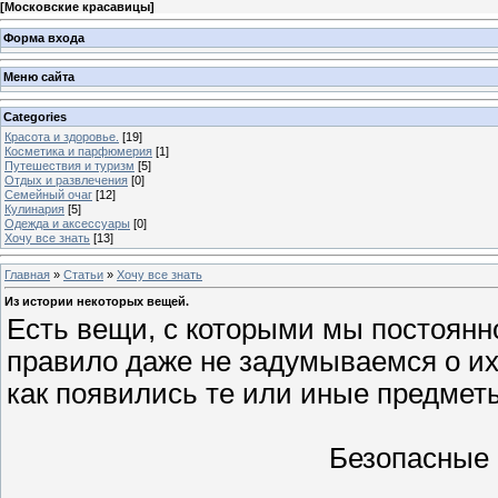
[
Московские красавицы
]
Форма входа
Меню сайта
Categories
Красота и здоровье.
[19]
Косметика и парфюмерия
[1]
Путешествия и туризм
[5]
Отдых и развлечения
[0]
Семейный очаг
[12]
Кулинария
[5]
Одежда и аксессуары
[0]
Хочу все знать
[13]
Главная
»
Статьи
»
Хочу все знать
Из истории некоторых вещей.
Есть вещи, с которыми мы постоянно
правило даже не задумываемся о их
как появились те или иные предмет
Безопасные 