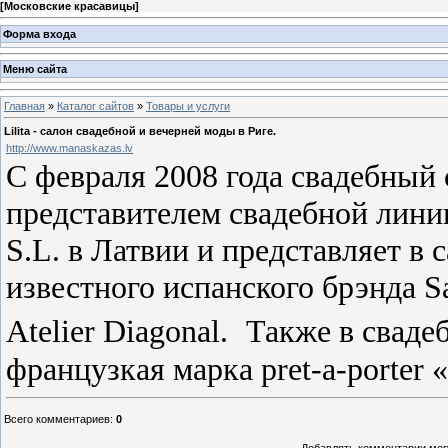
[
Московские красавицы
]
Форма входа
Меню сайта
Главная
»
Каталог сайтов
»
Товары и услуги
Lilita - салон свадебной и вечерней моды в Риге.
http://www.manaskazas.lv
С февраля 2008 года свадебный 
представителем свадебной линии
S.L. в Латвии и представляет в
известного испанского брэнда S
Atelier Diagonal.
Также в сваде
французкая марка pret-a-porter «
Всего комментариев
:
0
Добавлять комментарии могу