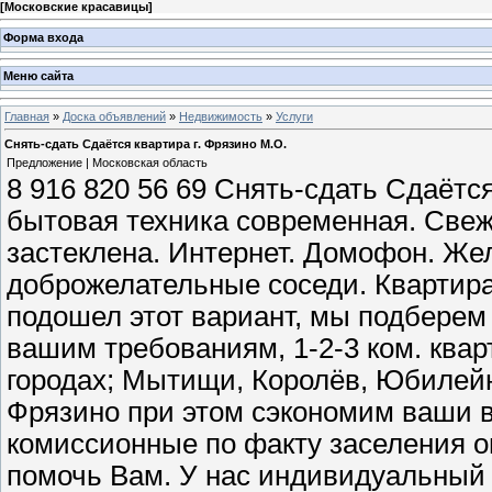
[
Московские красавицы
]
Форма входа
Меню сайта
Главная
»
Доска объявлений
»
Недвижимость
»
Услуги
Снять-сдать Сдаётся квартира г. Фрязино М.О.
Предложение | Московская область
8 916 820 56 69 Снять-сдать Сдаётс
бытовая техника современная. Свеж
застеклена. Интернет. Домофон. Же
доброжелательные соседи. Квартира
подошел этот вариант, мы подбере
вашим требованиям, 1-2-3 ком. квар
городах; Мытищи, Королёв, Юбилей
Фрязино при этом сэкономим ваши в
комиссионные по факту заселения о
помочь Вам. У нас индивидуальный 