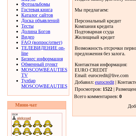
Фотоальбомы
Гостевая книга
Мы предлагаем:
Каталог сайтов
Доска объявлений
Персональный кредит
Тесты
Компания кредита
Долина Богов
Подтоварная ссуда
Видео
Жилищный кредит
FAQ (вопрос/ответ)
ТЕЛЕВИДЕНИЕ on-
Возможность отсрочки первог
line
предложения без залога.
Бизнес информация
Обменный пункт
Контактная информация:
MOSCOWBEAUTIES
EURO CREDIT
TV
Email: eurocredit@live.com
Тулбар
Добавил:
eurocredit
| Контакт
MOSCOWBEAUTIES
Просмотров:
1522
| Размещено
Всего комментариев:
0
Мини-чат
Доб