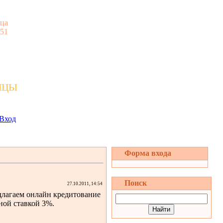
ца
:51
ицы
Вход
Форма входа
Поиск
27.10.2011, 14:54
длагаем онлайн кредитование
ной ставкой 3%.